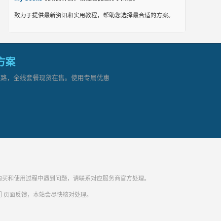
致力于提供最新资讯和实用教程，帮助您选择最合适的方案。
网方案
顶级链路，全线套餐现货在售。使用专属优惠
纷。购买和使用过程中遇到问题，请联系对应服务商官方处理。
们
页面反馈，本站会尽快核对处理。