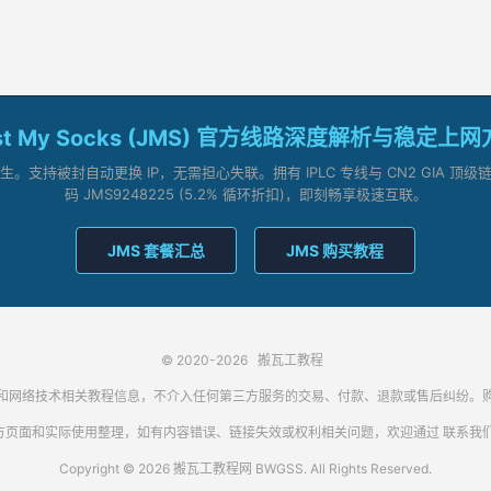
st My Socks (JMS) 官方线路深度解析与稳定上
支持被封自动更换 IP，无需担心失联。拥有 IPLC 专线与 CN2 GIA 
码 JMS9248225 (5.2% 循环折扣)，即刻畅享极速互联。
JMS 套餐汇总
JMS 购买教程
© 2020-2026
搬瓦工教程
代理客户端和网络技术相关教程信息，不介入任何第三方服务的交易、付款、退款或售后纠
方页面和实际使用整理，如有内容错误、链接失效或权利相关问题，欢迎通过
联系我
Copyright © 2026 搬瓦工教程网 BWGSS. All Rights Reserved.