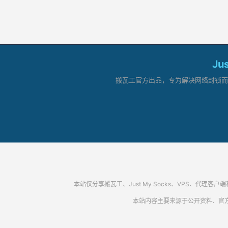
Ju
搬瓦工官方出品，专为解决网络封锁而生。
本站仅分享搬瓦工、Just My Socks、VPS、
本站内容主要来源于公开资料、官