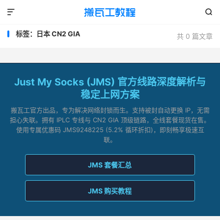


标签：日本 CN2 GIA
共 0 篇文章
Just My Socks (JMS) 官方线路深度解析与
稳定上网方案
搬瓦工官方出品，专为解决网络封锁而生。支持被封自动更换 IP，无需
担心失联。拥有 IPLC 专线与 CN2 GIA 顶级链路，全线套餐现货在售。
使用专属优惠码 JMS9248225 (5.2% 循环折扣)，即刻畅享极速互
联。
JMS 套餐汇总
JMS 购买教程