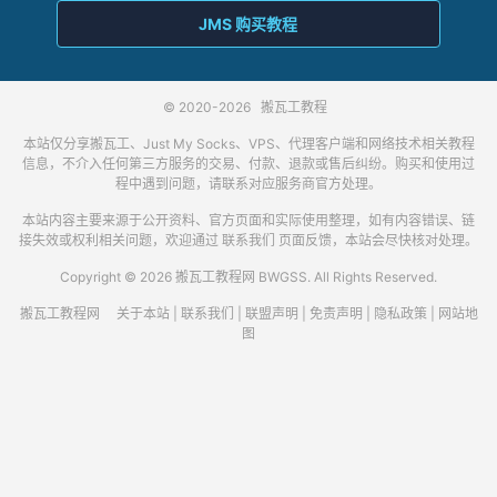
JMS 购买教程
© 2020-2026
搬瓦工教程
本站仅分享搬瓦工、Just My Socks、VPS、代理客户端和网络技术相关教程
信息，不介入任何第三方服务的交易、付款、退款或售后纠纷。购买和使用过
程中遇到问题，请联系对应服务商官方处理。
本站内容主要来源于公开资料、官方页面和实际使用整理，如有内容错误、链
接失效或权利相关问题，欢迎通过
联系我们
页面反馈，本站会尽快核对处理。
Copyright © 2026 搬瓦工教程网 BWGSS. All Rights Reserved.
搬瓦工教程网
关于本站
|
联系我们
|
联盟声明
|
免责声明
|
隐私政策
|
网站地
图