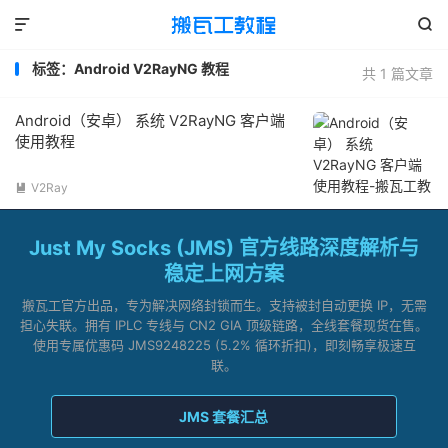


标签：Android V2RayNG 教程
共 1 篇文章
Android（安卓） 系统 V2RayNG 客户端
使用教程
V2Ray

Just My Socks (JMS) 官方线路深度解析与
稳定上网方案
搬瓦工官方出品，专为解决网络封锁而生。支持被封自动更换 IP，无需
担心失联。拥有 IPLC 专线与 CN2 GIA 顶级链路，全线套餐现货在售。
使用专属优惠码 JMS9248225 (5.2% 循环折扣)，即刻畅享极速互
联。
JMS 套餐汇总