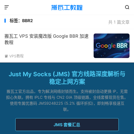


标签：BBR2
共 1 篇文章
搬瓦工 VPS 安装魔改版 Google BBR 加速
教程
VPS教程

Just My Socks (JMS) 官方线路深度解析与
稳定上网方案
搬瓦工官方出品，专为解决网络封锁而生。支持被封自动更换 IP，无需
担心失联。拥有 IPLC 专线与 CN2 GIA 顶级链路，全线套餐现货在售。
使用专属优惠码 JMS9248225 (5.2% 循环折扣)，即刻畅享极速互
联。
JMS 套餐汇总