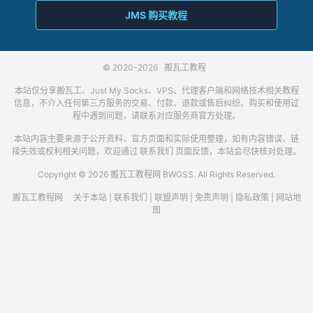
JMS 购买教程
© 2020-2026
搬瓦工教程
本站仅分享搬瓦工、Just My Socks、VPS、代理客户端和网络技术相关教程
信息，不介入任何第三方服务的交易、付款、退款或售后纠纷。购买和使用过
程中遇到问题，请联系对应服务商官方处理。
本站内容主要来源于公开资料、官方页面和实际使用整理，如有内容错误、链
接失效或权利相关问题，欢迎通过
联系我们
页面反馈，本站会尽快核对处理。
Copyright © 2026 搬瓦工教程网 BWGSS. All Rights Reserved.
搬瓦工教程网
关于本站
|
联系我们
|
联盟声明
|
免责声明
|
隐私政策
|
网站地
图