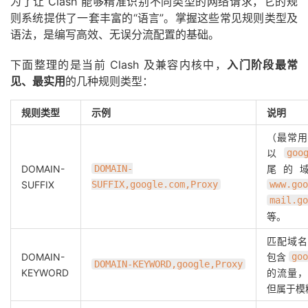
为了让 Clash 能够精准识别不同类型的网络请求，它的规
则系统提供了一套丰富的“语言”。掌握这些常见规则类型及
语法，是编写高效、无误分流配置的基础。
下面整理的是当前 Clash 及兼容内核中，
入门阶段最常
见、最实用
的几种规则类型：
规则类型
示例
说明
（最常用
以
goo
DOMAIN-
DOMAIN-
尾的
SUFFIX
SUFFIX,google.com,Proxy
www.goo
mail.go
等。
匹配域名
DOMAIN-
包含
goo
DOMAIN-KEYWORD,google,Proxy
KEYWORD
的流量，
但属于模