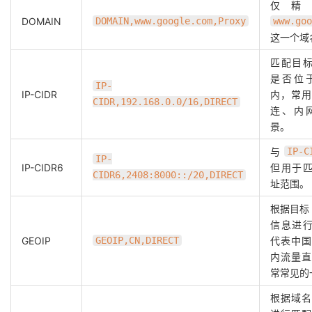
仅精
DOMAIN
DOMAIN,www.google.com,Proxy
www.goo
这一个域
匹配目标 
是否位
IP-
IP-CIDR
内，常用
CIDR,192.168.0.0/16,DIRECT
连、内
景。
与
IP-C
IP-
IP-CIDR6
但用于匹配
CIDR6,2408:8000::/20,DIRECT
址范围。
根据目标 
信息进
GEOIP
GEOIP,CN,DIRECT
代表中国
内流量直
常常见的
根据域名