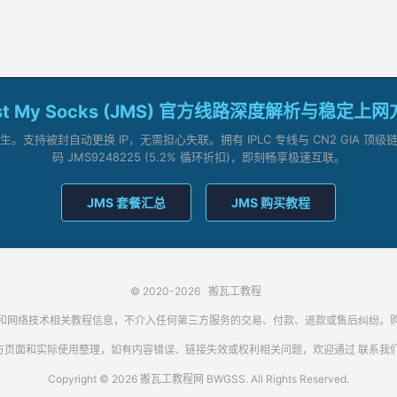
st My Socks (JMS) 官方线路深度解析与稳定上
支持被封自动更换 IP，无需担心失联。拥有 IPLC 专线与 CN2 GIA 
码 JMS9248225 (5.2% 循环折扣)，即刻畅享极速互联。
JMS 套餐汇总
JMS 购买教程
© 2020-2026
搬瓦工教程
代理客户端和网络技术相关教程信息，不介入任何第三方服务的交易、付款、退款或售后纠
方页面和实际使用整理，如有内容错误、链接失效或权利相关问题，欢迎通过
联系我
Copyright © 2026 搬瓦工教程网 BWGSS. All Rights Reserved.