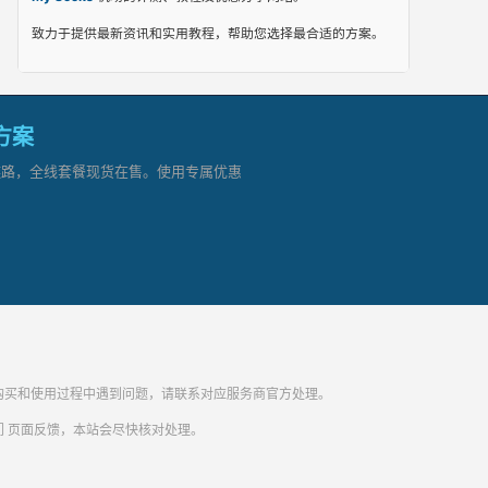
致力于提供最新资讯和实用教程，帮助您选择最合适的方案。
网方案
顶级链路，全线套餐现货在售。使用专属优惠
纷。购买和使用过程中遇到问题，请联系对应服务商官方处理。
们
页面反馈，本站会尽快核对处理。