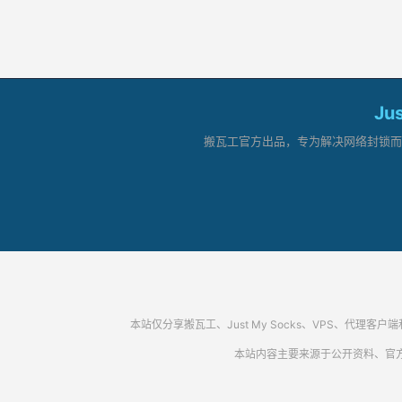
Ju
搬瓦工官方出品，专为解决网络封锁而生。
本站仅分享搬瓦工、Just My Socks、VPS、
本站内容主要来源于公开资料、官