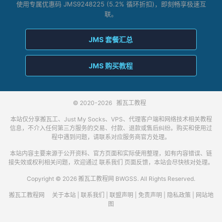
使用专属优惠码 JMS9248225 (5.2% 循环折扣)，即刻畅享极速互
联。
JMS 套餐汇总
JMS 购买教程
© 2020-2026
搬瓦工教程
本站仅分享搬瓦工、Just My Socks、VPS、代理客户端和网络技术相关教程
信息，不介入任何第三方服务的交易、付款、退款或售后纠纷。购买和使用过
程中遇到问题，请联系对应服务商官方处理。
本站内容主要来源于公开资料、官方页面和实际使用整理，如有内容错误、链
接失效或权利相关问题，欢迎通过
联系我们
页面反馈，本站会尽快核对处理。
Copyright © 2026 搬瓦工教程网 BWGSS. All Rights Reserved.
搬瓦工教程网
关于本站
|
联系我们
|
联盟声明
|
免责声明
|
隐私政策
|
网站地
图