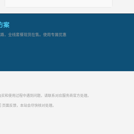
网方案
顶级链路，全线套餐现货在售。使用专属优惠
纷。购买和使用过程中遇到问题，请联系对应服务商官方处理。
们
页面反馈，本站会尽快核对处理。