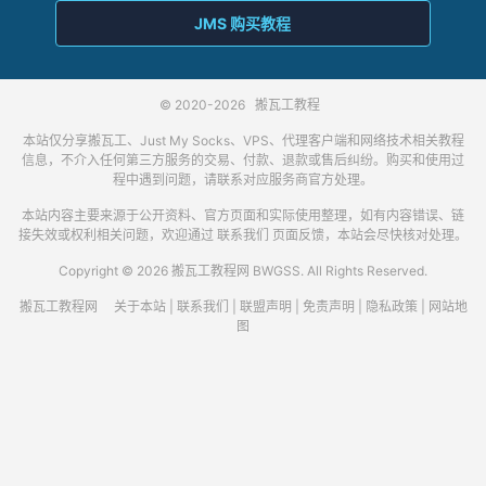
JMS 购买教程
© 2020-2026
搬瓦工教程
本站仅分享搬瓦工、Just My Socks、VPS、代理客户端和网络技术相关教程
信息，不介入任何第三方服务的交易、付款、退款或售后纠纷。购买和使用过
程中遇到问题，请联系对应服务商官方处理。
本站内容主要来源于公开资料、官方页面和实际使用整理，如有内容错误、链
接失效或权利相关问题，欢迎通过
联系我们
页面反馈，本站会尽快核对处理。
Copyright © 2026 搬瓦工教程网 BWGSS. All Rights Reserved.
搬瓦工教程网
关于本站
|
联系我们
|
联盟声明
|
免责声明
|
隐私政策
|
网站地
图