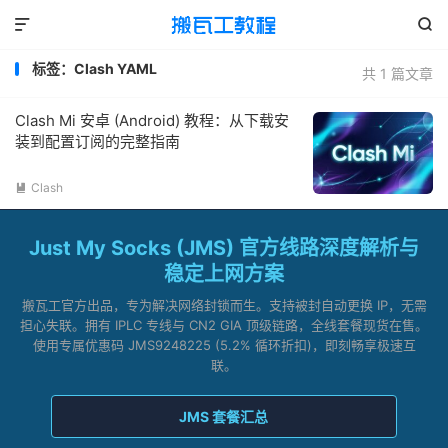


标签：Clash YAML
共 1 篇文章
Clash Mi 安卓 (Android) 教程：从下载安
装到配置订阅的完整指南
Clash

Just My Socks (JMS) 官方线路深度解析与
稳定上网方案
搬瓦工官方出品，专为解决网络封锁而生。支持被封自动更换 IP，无需
担心失联。拥有 IPLC 专线与 CN2 GIA 顶级链路，全线套餐现货在售。
使用专属优惠码 JMS9248225 (5.2% 循环折扣)，即刻畅享极速互
联。
JMS 套餐汇总