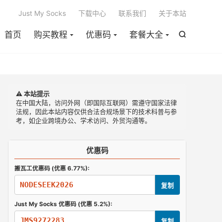

Just My Socks
下载中心
联系我们
关于本站
首页
购买教程
优惠码
套餐大全

⚠️ 本站提示
在中国大陆，访问外网（即国际互联网）需遵守国家法律
法规，因此本站内容仅供合法合规场景下的技术科普与参
考，如企业跨境办公、学术访问、外贸沟通等。
优惠码
搬瓦工优惠码 (优惠 6.77%):
NODESEEK2026
复制
Just My Socks 优惠码 (优惠 5.2%):
JMS9272283
复制