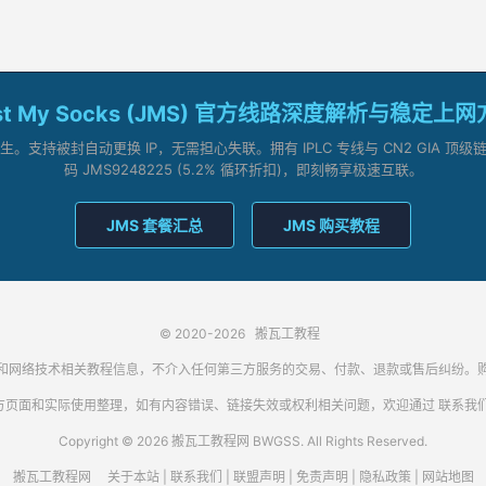
st My Socks (JMS) 官方线路深度解析与稳定上
支持被封自动更换 IP，无需担心失联。拥有 IPLC 专线与 CN2 GIA 
码 JMS9248225 (5.2% 循环折扣)，即刻畅享极速互联。
JMS 套餐汇总
JMS 购买教程
© 2020-2026
搬瓦工教程
代理客户端和网络技术相关教程信息，不介入任何第三方服务的交易、付款、退款或售后纠
方页面和实际使用整理，如有内容错误、链接失效或权利相关问题，欢迎通过
联系我
Copyright © 2026 搬瓦工教程网 BWGSS. All Rights Reserved.
搬瓦工教程网
关于本站
|
联系我们
|
联盟声明
|
免责声明
|
隐私政策
|
网站地图