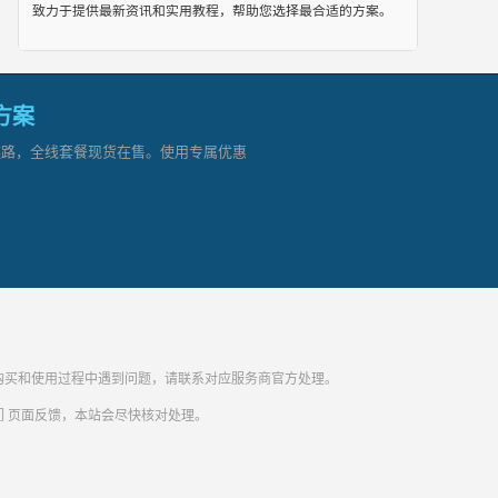
致力于提供最新资讯和实用教程，帮助您选择最合适的方案。
网方案
顶级链路，全线套餐现货在售。使用专属优惠
纷。购买和使用过程中遇到问题，请联系对应服务商官方处理。
们
页面反馈，本站会尽快核对处理。