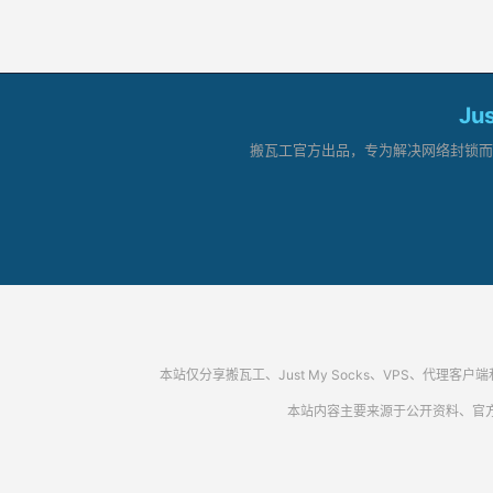
Ju
搬瓦工官方出品，专为解决网络封锁而生。
本站仅分享搬瓦工、Just My Socks、VPS、
本站内容主要来源于公开资料、官