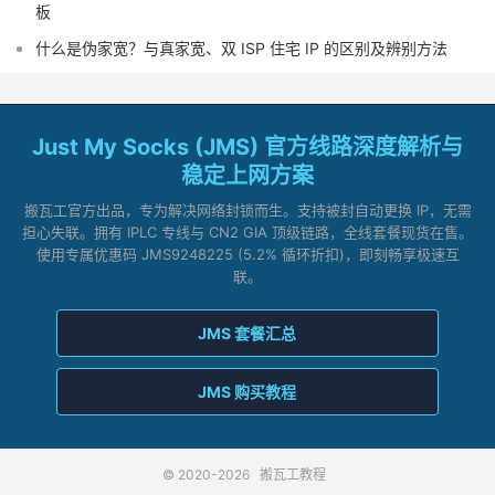
板
什么是伪家宽？与真家宽、双 ISP 住宅 IP 的区别及辨别方法
Just My Socks (JMS) 官方线路深度解析与
稳定上网方案
搬瓦工官方出品，专为解决网络封锁而生。支持被封自动更换 IP，无需
担心失联。拥有 IPLC 专线与 CN2 GIA 顶级链路，全线套餐现货在售。
使用专属优惠码 JMS9248225 (5.2% 循环折扣)，即刻畅享极速互
联。
JMS 套餐汇总
JMS 购买教程
© 2020-2026
搬瓦工教程