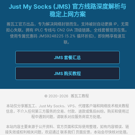
Just My Socks (JMS) 官方线路深度解析与
稳定上网方案
搬瓦工官方出品，专为解决网络封锁而生。支持被封自动更换 IP，无需
担心失联。拥有 IPLC 专线与 CN2 GIA 顶级链路，全线套餐现货在售。
使用专属优惠码 JMS9248225 (5.2% 循环折扣)，即刻畅享极速互
联。
JMS 套餐汇总
JMS 购买教程
© 2020-2026
搬瓦工教程
本站仅分享搬瓦工、Just My Socks、VPS、代理客户端和网络技术相关教程
信息，不介入任何第三方服务的交易、付款、退款或售后纠纷。购买和使用过
程中遇到问题，请联系对应服务商官方处理。
本站内容主要来源于公开资料、官方页面和实际使用整理，如有内容错误、链
接失效或权利相关问题，欢迎通过
联系我们
页面反馈，本站会尽快核对处理。