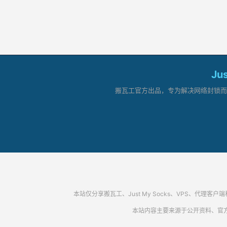
Ju
搬瓦工官方出品，专为解决网络封锁而生。
本站仅分享搬瓦工、Just My Socks、VPS、
本站内容主要来源于公开资料、官