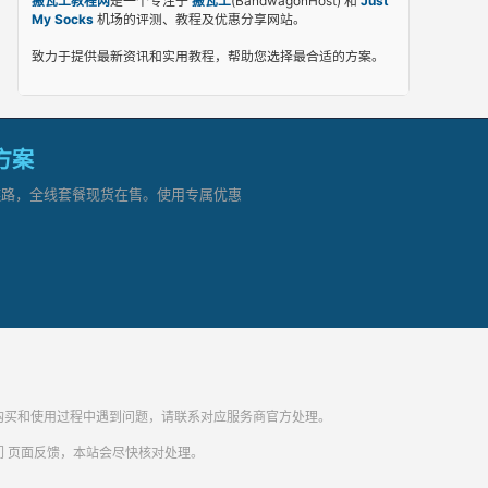
搬瓦工教程网
是一个专注于
搬瓦工
(BandwagonHost) 和
Just
My Socks
机场的评测、教程及优惠分享网站。
致力于提供最新资讯和实用教程，帮助您选择最合适的方案。
网方案
顶级链路，全线套餐现货在售。使用专属优惠
纷。购买和使用过程中遇到问题，请联系对应服务商官方处理。
们
页面反馈，本站会尽快核对处理。