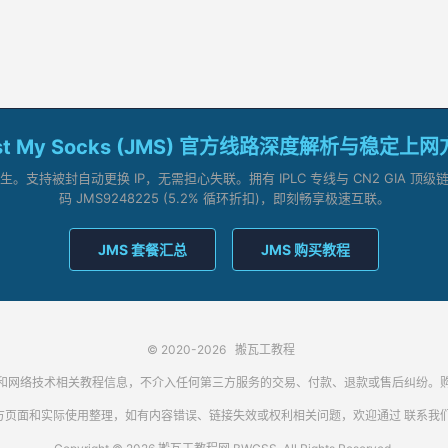
st My Socks (JMS) 官方线路深度解析与稳定上
支持被封自动更换 IP，无需担心失联。拥有 IPLC 专线与 CN2 GIA 
码 JMS9248225 (5.2% 循环折扣)，即刻畅享极速互联。
JMS 套餐汇总
JMS 购买教程
© 2020-2026
搬瓦工教程
代理客户端和网络技术相关教程信息，不介入任何第三方服务的交易、付款、退款或售后纠
方页面和实际使用整理，如有内容错误、链接失效或权利相关问题，欢迎通过
联系我