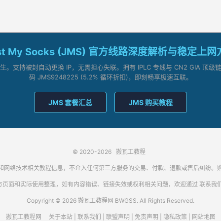
st My Socks (JMS) 官方线路深度解析与稳定上
支持被封自动更换 IP，无需担心失联。拥有 IPLC 专线与 CN2 GIA 
码 JMS9248225 (5.2% 循环折扣)，即刻畅享极速互联。
JMS 套餐汇总
JMS 购买教程
© 2020-2026
搬瓦工教程
代理客户端和网络技术相关教程信息，不介入任何第三方服务的交易、付款、退款或售后纠
方页面和实际使用整理，如有内容错误、链接失效或权利相关问题，欢迎通过
联系我
Copyright © 2026 搬瓦工教程网 BWGSS. All Rights Reserved.
搬瓦工教程网
关于本站
|
联系我们
|
联盟声明
|
免责声明
|
隐私政策
|
网站地图