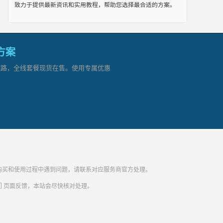
致力于提供最新资讯和实用教程，帮助您选择最合适的方案。
网方案
顶级链路，全线套餐现货在售。使用专属优惠
纷。购买和使用过程中遇到问题，请联系对应服务商官方处理。
们
页面反馈，本站会尽快核对处理。