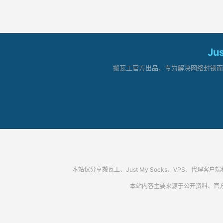
Ju
搬瓦工官方出品，专为解决网络封锁而生。
本站仅分享搬瓦工、Just My Socks、VPS、
本站内容主要来源于公开资料、官