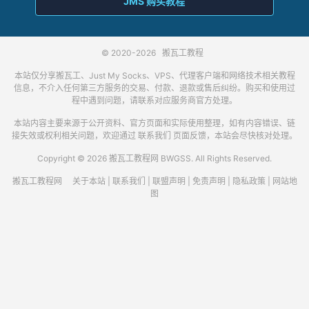
JMS 购买教程
© 2020-2026
搬瓦工教程
本站仅分享搬瓦工、Just My Socks、VPS、代理客户端和网络技术相关教程
信息，不介入任何第三方服务的交易、付款、退款或售后纠纷。购买和使用过
程中遇到问题，请联系对应服务商官方处理。
本站内容主要来源于公开资料、官方页面和实际使用整理，如有内容错误、链
接失效或权利相关问题，欢迎通过
联系我们
页面反馈，本站会尽快核对处理。
Copyright © 2026 搬瓦工教程网 BWGSS. All Rights Reserved.
搬瓦工教程网
关于本站
|
联系我们
|
联盟声明
|
免责声明
|
隐私政策
|
网站地
图