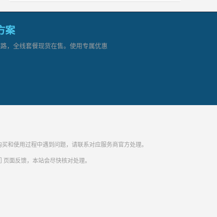
网方案
顶级链路，全线套餐现货在售。使用专属优惠
纷。购买和使用过程中遇到问题，请联系对应服务商官方处理。
们
页面反馈，本站会尽快核对处理。