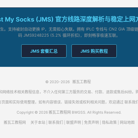
st My Socks (JMS) 官方线路深度解析与稳定上
支持被封自动更换 IP，无需担心失联。拥有 IPLC 专线与 CN2 GIA 
码 JMS9248225 (5.2% 循环折扣)，即刻畅享极速互联。
JMS 套餐汇总
JMS 购买教程
© 2020-2026
搬瓦工教程
代理客户端和网络技术相关教程信息，不介入任何第三方服务的交易、付款、退款或售后纠
方页面和实际使用整理，如有内容错误、链接失效或权利相关问题，欢迎通过
联系我
Copyright © 2026 搬瓦工教程网 BWGSS. All Rights Reserved.
搬瓦工教程网
关于本站
|
联系我们
|
联盟声明
|
免责声明
|
隐私政策
|
网站地图