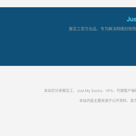
Ju
搬瓦工官方出品，专为解决网络封锁而生。
本站仅分享搬瓦工、Just My Socks、VPS、
本站内容主要来源于公开资料、官