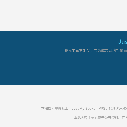
Ju
搬瓦工官方出品，专为解决网络封锁而生。
本站仅分享搬瓦工、Just My Socks、VPS、
本站内容主要来源于公开资料、官