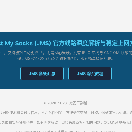
st My Socks (JMS) 官方线路深度解析与稳定上
支持被封自动更换 IP，无需担心失联。拥有 IPLC 专线与 CN2 GIA 
码 JMS9248225 (5.2% 循环折扣)，即刻畅享极速互联。
JMS 套餐汇总
JMS 购买教程
© 2020-2026
搬瓦工教程
代理客户端和网络技术相关教程信息，不介入任何第三方服务的交易、付款、退款或售后纠
方页面和实际使用整理，如有内容错误、链接失效或权利相关问题，欢迎通过
联系我