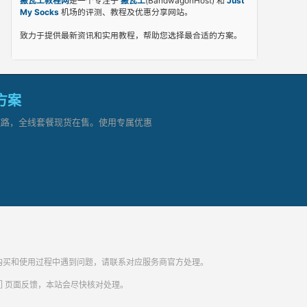
搬瓦工教程网
是一个专注于
搬瓦工
(BandwagonHost) 和
Just
My Socks
机场的评测、教程及优惠分享网站。
致力于提供最新资讯和实用教程，帮助您选择最合适的方案。
网方案
顶级链路，全线套餐现货在售。使用专属优惠
纷。购买和使用过程中遇到问题，请联系对应服务商官方处理。
们
页面反馈，本站会尽快核对处理。