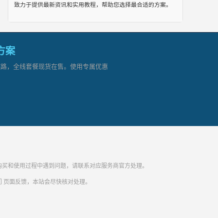
致力于提供最新资讯和实用教程，帮助您选择最合适的方案。
网方案
顶级链路，全线套餐现货在售。使用专属优惠
纷。购买和使用过程中遇到问题，请联系对应服务商官方处理。
们
页面反馈，本站会尽快核对处理。