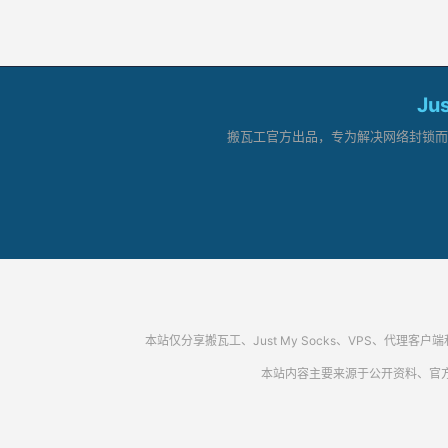
Ju
搬瓦工官方出品，专为解决网络封锁而生。
本站仅分享搬瓦工、Just My Socks、VPS、
本站内容主要来源于公开资料、官