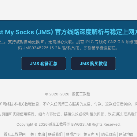
st My Socks (JMS) 官方线路深度解析与稳定上
支持被封自动更换 IP，无需担心失联。拥有 IPLC 专线与 CN2 GIA 
码 JMS9248225 (5.2% 循环折扣)，即刻畅享极速互联。
JMS 套餐汇总
JMS 购买教程
© 2020-2026
搬瓦工教程
代理客户端和网络技术相关教程信息，不介入任何第三方服务的交易、付款、退款或售后纠
方页面和实际使用整理，如有内容错误、链接失效或权利相关问题，欢迎通过
联系我
Copyright © 2026 搬瓦工教程网 BWGSS. All Rights Reserved.
搬瓦工教程网
关于本站
|
联系我们
|
联盟声明
|
免责声明
|
隐私政策
|
网站地图