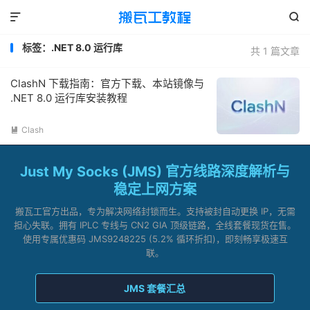


标签：.NET 8.0 运行库
共 1 篇文章
ClashN 下载指南：官方下载、本站镜像与
.NET 8.0 运行库安装教程
Clash

Just My Socks (JMS) 官方线路深度解析与
稳定上网方案
搬瓦工官方出品，专为解决网络封锁而生。支持被封自动更换 IP，无需
担心失联。拥有 IPLC 专线与 CN2 GIA 顶级链路，全线套餐现货在售。
使用专属优惠码 JMS9248225 (5.2% 循环折扣)，即刻畅享极速互
联。
JMS 套餐汇总