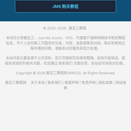
JMS 购买教程
© 2020-2026
搬瓦工教程
本站仅分享搬瓦工、Just My Socks、VPS、代理客户端和网络技术相关教程
信息，不介入任何第三方服务的交易、付款、退款或售后纠纷。购买和使用过
程中遇到问题，请联系对应服务商官方处理。
本站内容主要来源于公开资料、官方页面和实际使用整理，如有内容错误、链
接失效或权利相关问题，欢迎通过
联系我们
页面反馈，本站会尽快核对处理。
Copyright © 2026 搬瓦工教程网 BWGSS. All Rights Reserved.
搬瓦工教程网
关于本站
|
联系我们
|
联盟声明
|
免责声明
|
隐私政策
|
网站地
图