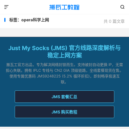


标签：opera科学上网
共 0 篇文章
Just My Socks (JMS) 官方线路深度解析与
稳定上网方案
搬瓦工官方出品，专为解决网络封锁而生。支持被封自动更换 IP，无需
担心失联。拥有 IPLC 专线与 CN2 GIA 顶级链路，全线套餐现货在售。
使用专属优惠码 JMS9248225 (5.2% 循环折扣)，即刻畅享极速互
联。
JMS 套餐汇总
JMS 购买教程