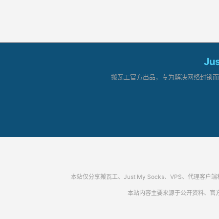
Ju
搬瓦工官方出品，专为解决网络封锁而生。
本站仅分享搬瓦工、Just My Socks、VPS、
本站内容主要来源于公开资料、官