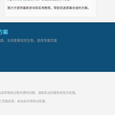
致力于提供最新资讯和实用教程，帮助您选择最合适的方案。
网方案
顶级链路，全线套餐现货在售。使用专属优惠
纷。购买和使用过程中遇到问题，请联系对应服务商官方处理。
们
页面反馈，本站会尽快核对处理。