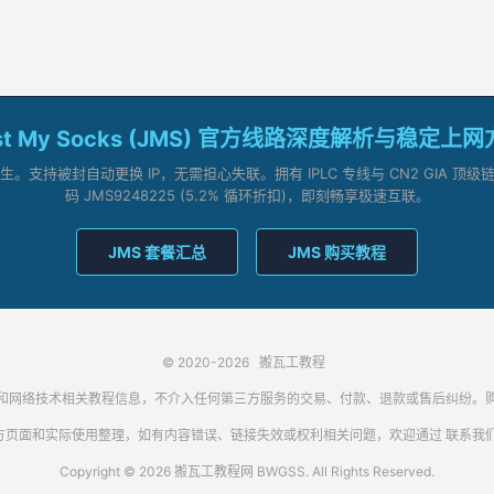
st My Socks (JMS) 官方线路深度解析与稳定上
支持被封自动更换 IP，无需担心失联。拥有 IPLC 专线与 CN2 GIA 
码 JMS9248225 (5.2% 循环折扣)，即刻畅享极速互联。
JMS 套餐汇总
JMS 购买教程
© 2020-2026
搬瓦工教程
代理客户端和网络技术相关教程信息，不介入任何第三方服务的交易、付款、退款或售后纠
方页面和实际使用整理，如有内容错误、链接失效或权利相关问题，欢迎通过
联系我
Copyright © 2026 搬瓦工教程网 BWGSS. All Rights Reserved.