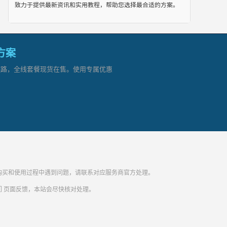
致力于提供最新资讯和实用教程，帮助您选择最合适的方案。
网方案
顶级链路，全线套餐现货在售。使用专属优惠
纷。购买和使用过程中遇到问题，请联系对应服务商官方处理。
们
页面反馈，本站会尽快核对处理。