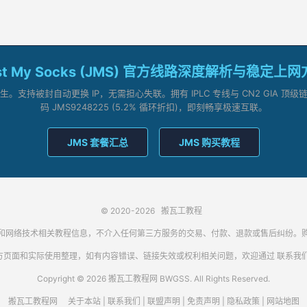
st My Socks (JMS) 官方线路深度解析与稳定上
支持被封自动更换 IP，无需担心失联。拥有 IPLC 专线与 CN2 GIA 
码 JMS9248225 (5.2% 循环折扣)，即刻畅享极速互联。
JMS 套餐汇总
JMS 购买教程
© 2020-2026
搬瓦工教程
代理客户端和网络技术相关教程信息，不介入任何第三方服务的交易、付款、退款或售后纠
方页面和实际使用整理，如有内容错误、链接失效或权利相关问题，欢迎通过
联系我
Copyright © 2026 搬瓦工教程网 BWGSS. All Rights Reserved.
搬瓦工教程网
关于本站
|
联系我们
|
联盟声明
|
免责声明
|
隐私政策
|
网站地图