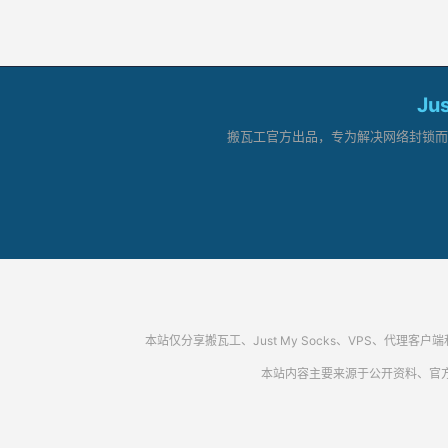
Ju
搬瓦工官方出品，专为解决网络封锁而生。
本站仅分享搬瓦工、Just My Socks、VPS、
本站内容主要来源于公开资料、官