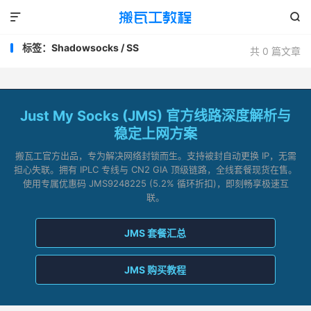


标签：Shadowsocks / SS
共 0 篇文章
Just My Socks (JMS) 官方线路深度解析与
稳定上网方案
搬瓦工官方出品，专为解决网络封锁而生。支持被封自动更换 IP，无需
担心失联。拥有 IPLC 专线与 CN2 GIA 顶级链路，全线套餐现货在售。
使用专属优惠码 JMS9248225 (5.2% 循环折扣)，即刻畅享极速互
联。
JMS 套餐汇总
JMS 购买教程