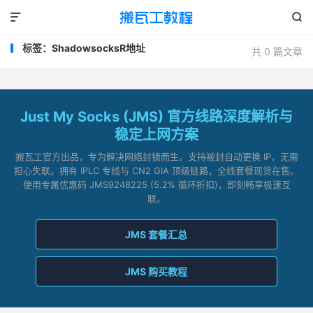


标签：ShadowsocksR地址
共 0 篇文章
Just My Socks (JMS) 官方线路深度解析与
稳定上网方案
搬瓦工官方出品，专为解决网络封锁而生。支持被封自动更换 IP，无需
担心失联。拥有 IPLC 专线与 CN2 GIA 顶级链路，全线套餐现货在售。
使用专属优惠码 JMS9248225 (5.2% 循环折扣)，即刻畅享极速互
联。
JMS 套餐汇总
JMS 购买教程