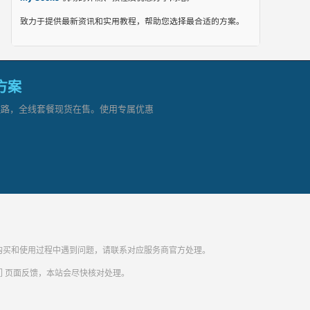
致力于提供最新资讯和实用教程，帮助您选择最合适的方案。
网方案
顶级链路，全线套餐现货在售。使用专属优惠
纷。购买和使用过程中遇到问题，请联系对应服务商官方处理。
们
页面反馈，本站会尽快核对处理。