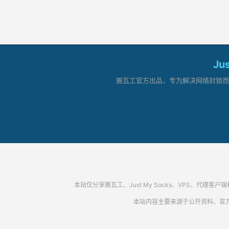
Ju
搬瓦工官方出品，专为解决网络封锁而生。
本站仅分享搬瓦工、Just My Socks、VPS、
本站内容主要来源于公开资料、官