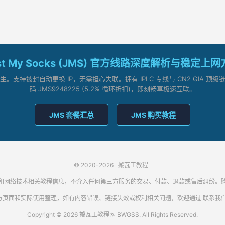
st My Socks (JMS) 官方线路深度解析与稳定上
支持被封自动更换 IP，无需担心失联。拥有 IPLC 专线与 CN2 GIA 
码 JMS9248225 (5.2% 循环折扣)，即刻畅享极速互联。
JMS 套餐汇总
JMS 购买教程
© 2020-2026
搬瓦工教程
代理客户端和网络技术相关教程信息，不介入任何第三方服务的交易、付款、退款或售后纠
方页面和实际使用整理，如有内容错误、链接失效或权利相关问题，欢迎通过
联系我
Copyright © 2026 搬瓦工教程网 BWGSS. All Rights Reserved.