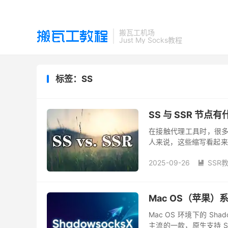
搬瓦工机场
Just My Socks教程
标签：SS
SS 与 SSR 节
在接触代理工具时，很多用户
人来说，这些缩写看起来
发网络流量。其中，SS（Sha
2025-09-26
SSR

Mac OS（苹果）系
Mac OS 环境下的 Sha
主流的一款，原生支持 S