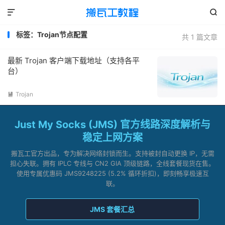


标签：Trojan节点配置
共 1 篇文章
最新 Trojan 客户端下载地址（支持各平
台）
Trojan

Just My Socks (JMS) 官方线路深度解析与
稳定上网方案
搬瓦工官方出品，专为解决网络封锁而生。支持被封自动更换 IP，无需
担心失联。拥有 IPLC 专线与 CN2 GIA 顶级链路，全线套餐现货在售。
使用专属优惠码 JMS9248225 (5.2% 循环折扣)，即刻畅享极速互
联。
JMS 套餐汇总