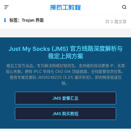


标签：Trojan 界面
共 0 篇文章
Just My Socks (JMS) 官方线路深度解析与
稳定上网方案
搬瓦工官方出品，专为解决网络封锁而生。支持被封自动更换 IP，无需
担心失联。拥有 IPLC 专线与 CN2 GIA 顶级链路，全线套餐现货在售。
使用专属优惠码 JMS9248225 (5.2% 循环折扣)，即刻畅享极速互
联。
JMS 套餐汇总
JMS 购买教程