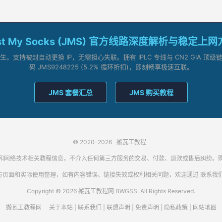
st My Socks (JMS) 官方线路深度解析与稳定上
支持被封自动更换 IP，无需担心失联。拥有 IPLC 专线与 CN2 GIA 
码 JMS9248225 (5.2% 循环折扣)，即刻畅享极速互联。
JMS 套餐汇总
JMS 购买教程
© 2020-2026
搬瓦工教程
代理客户端和网络技术相关教程信息，不介入任何第三方服务的交易、付款、退款或售后纠
方页面和实际使用整理，如有内容错误、链接失效或权利相关问题，欢迎通过
联系我
Copyright © 2026 搬瓦工教程网 BWGSS. All Rights Reserved.
搬瓦工教程网
关于本站
|
联系我们
|
联盟声明
|
免责声明
|
隐私政策
|
网站地图