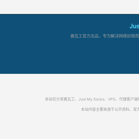
Ju
搬瓦工官方出品，专为解决网络封锁而生。
本站仅分享搬瓦工、Just My Socks、VPS、
本站内容主要来源于公开资料、官