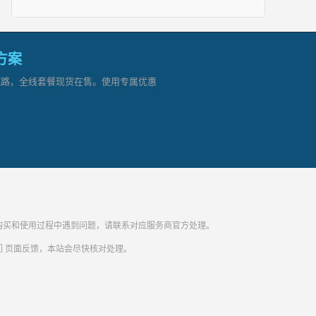
网方案
顶级链路，全线套餐现货在售。使用专属优惠
纷。购买和使用过程中遇到问题，请联系对应服务商官方处理。
们
页面反馈，本站会尽快核对处理。