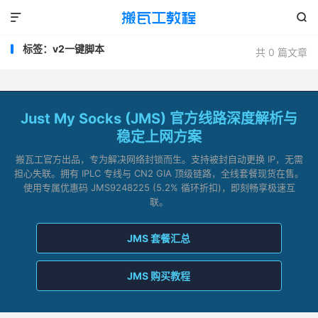


标签：v2一键脚本
共 0 篇文章
Just My Socks (JMS) 官方线路深度解析与
稳定上网方案
搬瓦工官方出品，专为解决网络封锁而生。支持被封自动更换 IP，无需
担心失联。拥有 IPLC 专线与 CN2 GIA 顶级链路，全线套餐现货在售。
使用专属优惠码 JMS9248225 (5.2% 循环折扣)，即刻畅享极速互
联。
JMS 套餐汇总
JMS 购买教程