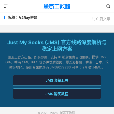


标签：V2Ray搭建
共 0 篇文章
Just My Socks (JMS) 官方线路深度解析与
稳定上网方案
搬瓦工官方出品，即买即用，支持 IP 被封免费自动更换。提供 CN2
GIA、香港 CMI、IPLC 等多种优质线路，覆盖洛杉矶、香港、日本、伦
敦等地区。使用专属优惠码 JMS9272283 可享 5.2% 循环折扣。
JMS 套餐汇总
JMS 购买教程
© 2020-2026
搬瓦工教程