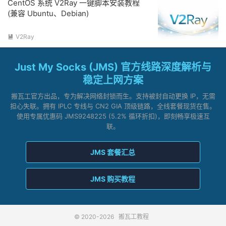
CentOS 系统 V2Ray 一键脚本安装教程
(兼容 Ubuntu、Debian)
V2Ray

Just My Socks (JMS) 官方线路深度解析与
稳定上网方案
搬瓦工官方出品，专为解决网络封锁而生。支持被封自动更换 IP，无需
担心失联。拥有 IPLC 专线与 CN2 GIA 顶级链路，全线套餐现货在售。
使用专属优惠码 JMS9248225 (5.2% 循环折扣)，即刻畅享极速互
联。
JMS 套餐汇总
JMS 购买教程
© 2020-2026
搬瓦工教程