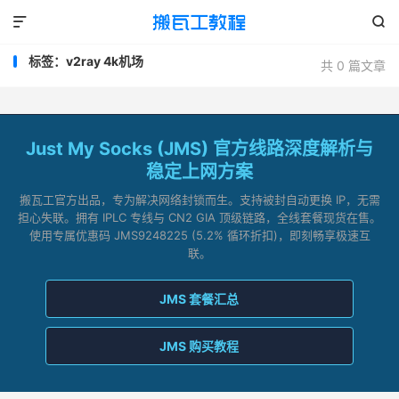


标签：v2ray 4k机场
共 0 篇文章
Just My Socks (JMS) 官方线路深度解析与
稳定上网方案
搬瓦工官方出品，专为解决网络封锁而生。支持被封自动更换 IP，无需
担心失联。拥有 IPLC 专线与 CN2 GIA 顶级链路，全线套餐现货在售。
使用专属优惠码 JMS9248225 (5.2% 循环折扣)，即刻畅享极速互
联。
JMS 套餐汇总
JMS 购买教程