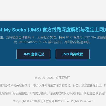
st My Socks (JMS) 官方线路深度解析与稳定上
支持被封自动更换 IP，无需担心失联。拥有 IPLC 专线与 CN2 GIA 
码 JMS9248225 (5.2% 循环折扣)，即刻畅享极速互联。
JMS 套餐汇总
JMS 购买教程
© 2020-2026
搬瓦工教程
代理客户端和网络技术相关教程信息，不介入任何第三方服务的交易、付款、退款或售后纠
方页面和实际使用整理，如有内容错误、链接失效或权利相关问题，欢迎通过
联系我
Copyright © 2026 搬瓦工教程网 BWGSS. All Rights Reserved.