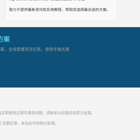
致力于提供最新资讯和实用教程，帮助您选择最合适的方案。
网方案
顶级链路，全线套餐现货在售。使用专属优惠
纷。购买和使用过程中遇到问题，请联系对应服务商官方处理。
们
页面反馈，本站会尽快核对处理。