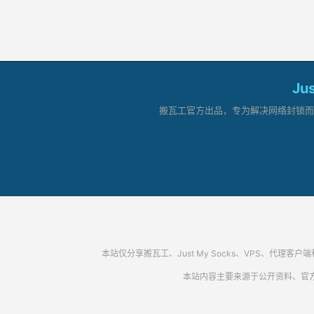
Ju
搬瓦工官方出品，专为解决网络封锁而生。
本站仅分享搬瓦工、Just My Socks、VPS、
本站内容主要来源于公开资料、官