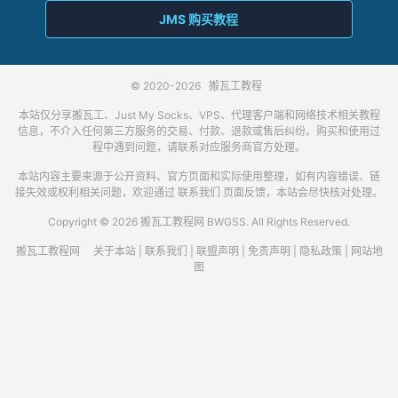
JMS 购买教程
© 2020-2026
搬瓦工教程
本站仅分享搬瓦工、Just My Socks、VPS、代理客户端和网络技术相关教程
信息，不介入任何第三方服务的交易、付款、退款或售后纠纷。购买和使用过
程中遇到问题，请联系对应服务商官方处理。
本站内容主要来源于公开资料、官方页面和实际使用整理，如有内容错误、链
接失效或权利相关问题，欢迎通过
联系我们
页面反馈，本站会尽快核对处理。
Copyright © 2026 搬瓦工教程网 BWGSS. All Rights Reserved.
搬瓦工教程网
关于本站
|
联系我们
|
联盟声明
|
免责声明
|
隐私政策
|
网站地
图