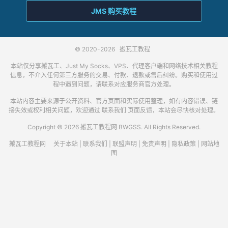
JMS 购买教程
© 2020-2026
搬瓦工教程
本站仅分享搬瓦工、Just My Socks、VPS、代理客户端和网络技术相关教程
信息，不介入任何第三方服务的交易、付款、退款或售后纠纷。购买和使用过
程中遇到问题，请联系对应服务商官方处理。
本站内容主要来源于公开资料、官方页面和实际使用整理，如有内容错误、链
接失效或权利相关问题，欢迎通过
联系我们
页面反馈，本站会尽快核对处理。
Copyright © 2026 搬瓦工教程网 BWGSS. All Rights Reserved.
搬瓦工教程网
关于本站
|
联系我们
|
联盟声明
|
免责声明
|
隐私政策
|
网站地
图