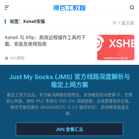


标签：Xshell安装
共 1 篇文章
Xshell 与 Xftp：高效远程操作工具的下
载、安装及使用指南
VPS教程

Just My Socks (JMS) 官方线路深度解析与
稳定上网方案
搬瓦工官方出品，专为解决网络封锁而生。支持被封自动更换 IP，无需
担心失联。拥有 IPLC 专线与 CN2 GIA 顶级链路，全线套餐现货在售。
使用专属优惠码 JMS9248225 (5.2% 循环折扣)，即刻畅享极速互
联。
JMS 套餐汇总