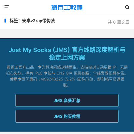


标签：安卓v2ray带伪装
共 0 篇文章
Just My Socks (JMS) 官方线路深度解析与
稳定上网方案
搬瓦工官方出品，专为解决网络封锁而生。支持被封自动更换 IP，无需
担心失联。拥有 IPLC 专线与 CN2 GIA 顶级链路，全线套餐现货在售。
使用专属优惠码 JMS9248225 (5.2% 循环折扣)，即刻畅享极速互
联。
JMS 套餐汇总
JMS 购买教程