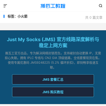


标签：小火箭
共 0 篇文章
Just My Socks (JMS) 官方线路深度解析与
稳定上网方案
搬瓦工官方出品，专为解决网络封锁而生。支持被封自动更换 IP，无需
担心失联。拥有 IPLC 专线与 CN2 GIA 顶级链路，全线套餐现货在售。
使用专属优惠码 JMS9248225 (5.2% 循环折扣)，即刻畅享极速互
联。
JMS 套餐汇总
JMS 购买教程