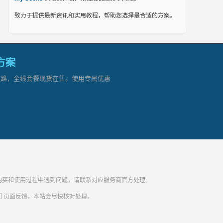
致力于提供最新资讯和实用教程，帮助您选择最合适的方案。
网方案
顶级链路，全线套餐现货在售。使用专属优惠
纷。购买和使用过程中遇到问题，请联系对应服务商官方处理。
们
页面反馈，本站会尽快核对处理。