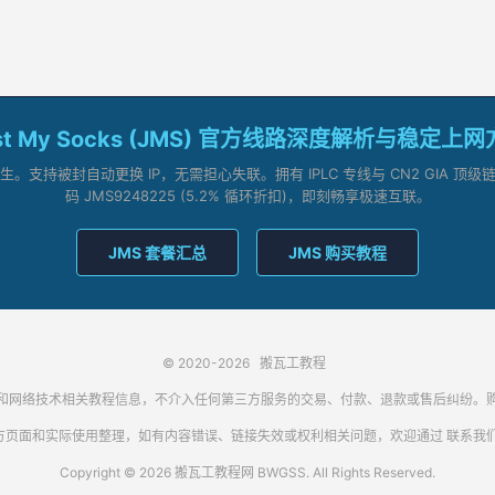
st My Socks (JMS) 官方线路深度解析与稳定上
支持被封自动更换 IP，无需担心失联。拥有 IPLC 专线与 CN2 GIA 
码 JMS9248225 (5.2% 循环折扣)，即刻畅享极速互联。
JMS 套餐汇总
JMS 购买教程
© 2020-2026
搬瓦工教程
代理客户端和网络技术相关教程信息，不介入任何第三方服务的交易、付款、退款或售后纠
方页面和实际使用整理，如有内容错误、链接失效或权利相关问题，欢迎通过
联系我
Copyright © 2026 搬瓦工教程网 BWGSS. All Rights Reserved.