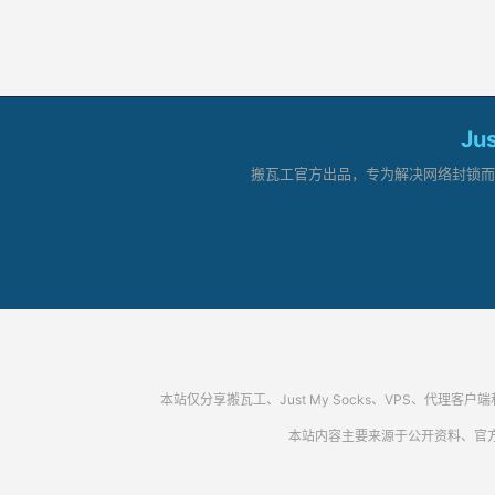
Ju
搬瓦工官方出品，专为解决网络封锁而生。
本站仅分享搬瓦工、Just My Socks、VPS、
本站内容主要来源于公开资料、官