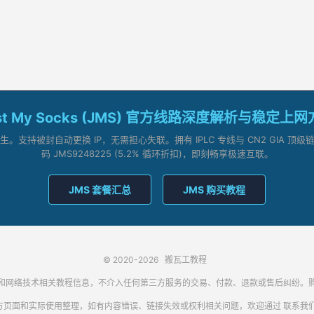
st My Socks (JMS) 官方线路深度解析与稳定上
支持被封自动更换 IP，无需担心失联。拥有 IPLC 专线与 CN2 GIA 
码 JMS9248225 (5.2% 循环折扣)，即刻畅享极速互联。
JMS 套餐汇总
JMS 购买教程
© 2020-2026
搬瓦工教程
代理客户端和网络技术相关教程信息，不介入任何第三方服务的交易、付款、退款或售后纠
方页面和实际使用整理，如有内容错误、链接失效或权利相关问题，欢迎通过
联系我