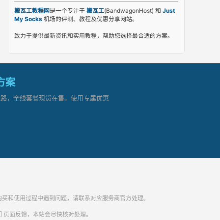
搬瓦工教程网
是一个专注于
搬瓦工
(BandwagonHost) 和
Just
My Socks
机场的评测、教程及优惠分享网站。
致力于提供最新资讯和实用教程，帮助您选择最合适的方案。
网方案
顶级链路，全线套餐现货在售。使用专属优惠
纷。购买和使用过程中遇到问题，请联系对应服务商官方处理。
们
页面反馈，本站会尽快核对处理。