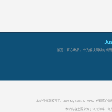
Ju
搬瓦工官方出品，专为解决网络封锁而生。
本站仅分享搬瓦工、Just My Socks、VPS、
本站内容主要来源于公开资料、官