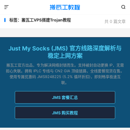


标签：搬瓦工VPS搭建Trojan教程
共 0 篇文章
Just My Socks (JMS) 官方线路深度解析与
稳定上网方案
搬瓦工官方出品，专为解决网络封锁而生。支持被封自动更换 IP，无需
担心失联。拥有 IPLC 专线与 CN2 GIA 顶级链路，全线套餐现货在售。
使用专属优惠码 JMS9248225 (5.2% 循环折扣)，即刻畅享极速互
联。
JMS 套餐汇总
JMS 购买教程