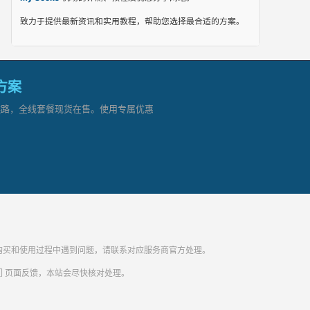
致力于提供最新资讯和实用教程，帮助您选择最合适的方案。
网方案
顶级链路，全线套餐现货在售。使用专属优惠
纷。购买和使用过程中遇到问题，请联系对应服务商官方处理。
们
页面反馈，本站会尽快核对处理。