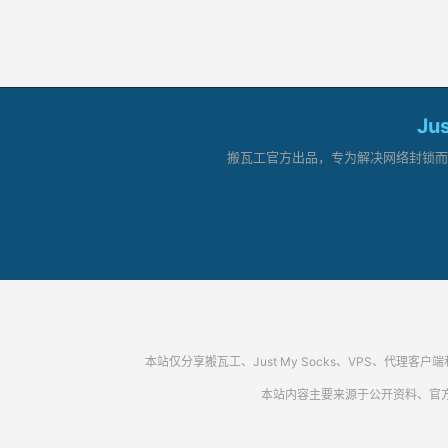
Ju
搬瓦工官方出品，专为解决网络封锁而生。
本站仅分享搬瓦工、Just My Socks、VPS、
本站内容主要来源于公开资料、官