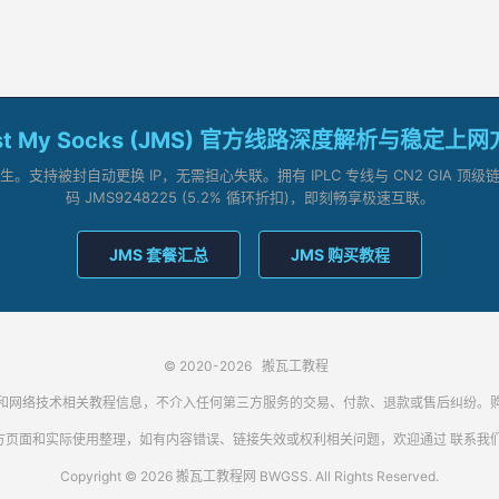
st My Socks (JMS) 官方线路深度解析与稳定上
支持被封自动更换 IP，无需担心失联。拥有 IPLC 专线与 CN2 GIA 
码 JMS9248225 (5.2% 循环折扣)，即刻畅享极速互联。
JMS 套餐汇总
JMS 购买教程
© 2020-2026
搬瓦工教程
代理客户端和网络技术相关教程信息，不介入任何第三方服务的交易、付款、退款或售后纠
方页面和实际使用整理，如有内容错误、链接失效或权利相关问题，欢迎通过
联系我
Copyright © 2026 搬瓦工教程网 BWGSS. All Rights Reserved.