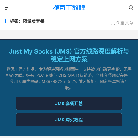


标签：限量版套餐
共 0 篇文章
Just My Socks (JMS) 官方线路深度解析与
稳定上网方案
搬瓦工官方出品，专为解决网络封锁而生。支持被封自动更换 IP，无需
担心失联。拥有 IPLC 专线与 CN2 GIA 顶级链路，全线套餐现货在售。
使用专属优惠码 JMS9248225 (5.2% 循环折扣)，即刻畅享极速互
联。
JMS 套餐汇总
JMS 购买教程