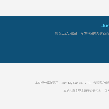
Ju
搬瓦工官方出品，专为解决网络封锁而生。
本站仅分享搬瓦工、Just My Socks、VPS、
本站内容主要来源于公开资料、官