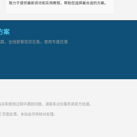
致力于提供最新资讯和实用教程，帮助您选择最合适的方案。
网方案
顶级链路，全线套餐现货在售。使用专属优惠
纷。购买和使用过程中遇到问题，请联系对应服务商官方处理。
们
页面反馈，本站会尽快核对处理。