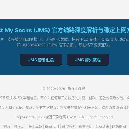
st My Socks (JMS) 官方线路深度解析与稳定上
支持被封自动更换 IP，无需担心失联。拥有 IPLC 专线与 CN2 GIA 
码 JMS9248225 (5.2% 循环折扣)，即刻畅享极速互联。
JMS 套餐汇总
JMS 购买教程
© 2020-2026
搬瓦工教程
代理客户端和网络技术相关教程信息，不介入任何第三方服务的交易、付款、退款或售后纠
方页面和实际使用整理，如有内容错误、链接失效或权利相关问题，欢迎通过
联系我
Copyright © 2026 搬瓦工教程网 BWGSS. All Rights Reserved.
搬瓦工教程网
关于本站
|
联系我们
|
联盟声明
|
免责声明
|
隐私政策
|
网站地图