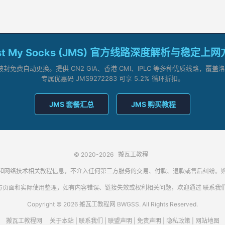
st My Socks (JMS) 官方线路深度解析与稳定上
被封免费自动更换。提供 CN2 GIA、香港 CMI、IPLC 等多种优质线路，
专属优惠码 JMS9272283 可享 5.2% 循环折扣。
JMS 套餐汇总
JMS 购买教程
© 2020-2026
搬瓦工教程
代理客户端和网络技术相关教程信息，不介入任何第三方服务的交易、付款、退款或售后纠
方页面和实际使用整理，如有内容错误、链接失效或权利相关问题，欢迎通过
联系我
Copyright © 2026 搬瓦工教程网 BWGSS. All Rights Reserved.
搬瓦工教程网
关于本站
|
联系我们
|
联盟声明
|
免责声明
|
隐私政策
|
网站地图