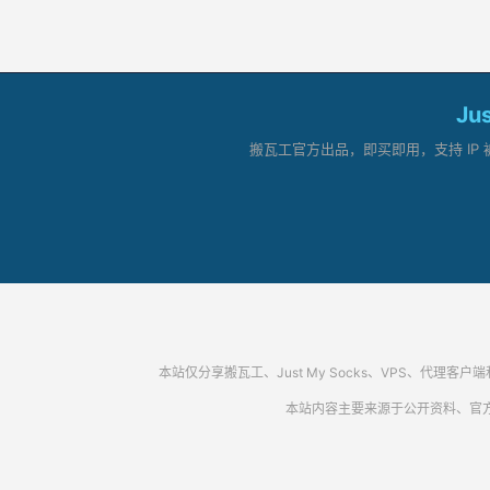
Ju
搬瓦工官方出品，即买即用，支持 IP 
本站仅分享搬瓦工、Just My Socks、VPS、
本站内容主要来源于公开资料、官