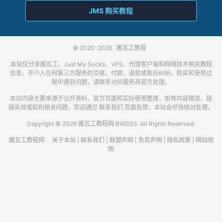
JMS 购买教程
© 2020-2026
搬瓦工教程
本站仅分享搬瓦工、Just My Socks、VPS、代理客户端和网络技术相关教程
信息，不介入任何第三方服务的交易、付款、退款或售后纠纷。购买和使用过
程中遇到问题，请联系对应服务商官方处理。
本站内容主要来源于公开资料、官方页面和实际使用整理，如有内容错误、链
接失效或权利相关问题，欢迎通过
联系我们
页面反馈，本站会尽快核对处理。
Copyright © 2026 搬瓦工教程网 BWGSS. All Rights Reserved.
搬瓦工教程网
关于本站
|
联系我们
|
联盟声明
|
免责声明
|
隐私政策
|
网站地
图