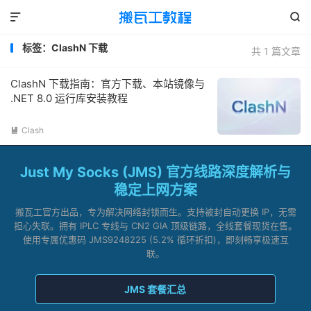


标签：ClashN 下载
共 1 篇文章
ClashN 下载指南：官方下载、本站镜像与
.NET 8.0 运行库安装教程
Clash

Just My Socks (JMS) 官方线路深度解析与
稳定上网方案
搬瓦工官方出品，专为解决网络封锁而生。支持被封自动更换 IP，无需
担心失联。拥有 IPLC 专线与 CN2 GIA 顶级链路，全线套餐现货在售。
使用专属优惠码 JMS9248225 (5.2% 循环折扣)，即刻畅享极速互
联。
JMS 套餐汇总