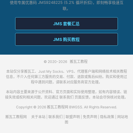
使用专属优惠码 JMS9248225 (5.2% 循环折扣)，即刻畅享极速互
联。
JMS 套餐汇总
JMS 购买教程
© 2020-2026
搬瓦工教程
本站仅分享搬瓦工、Just My Socks、VPS、代理客户端和网络技术相关教程
信息，不介入任何第三方服务的交易、付款、退款或售后纠纷。购买和使用过
程中遇到问题，请联系对应服务商官方处理。
本站内容主要来源于公开资料、官方页面和实际使用整理，如有内容错误、链
接失效或权利相关问题，欢迎通过
联系我们
页面反馈，本站会尽快核对处理。
Copyright © 2026 搬瓦工教程网 BWGSS. All Rights Reserved.
搬瓦工教程网
关于本站
|
联系我们
|
联盟声明
|
免责声明
|
隐私政策
|
网站地
图