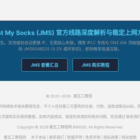
st My Socks (JMS) 官方线路深度解析与稳定上
支持被封自动更换 IP，无需担心失联。拥有 IPLC 专线与 CN2 GIA 
码 JMS9248225 (5.2% 循环折扣)，即刻畅享极速互联。
JMS 套餐汇总
JMS 购买教程
© 2020-2026
搬瓦工教程
代理客户端和网络技术相关教程信息，不介入任何第三方服务的交易、付款、退款或售后纠
方页面和实际使用整理，如有内容错误、链接失效或权利相关问题，欢迎通过
联系我
Copyright © 2026 搬瓦工教程网 BWGSS. All Rights Reserved.
搬瓦工教程网
关于本站
|
联系我们
|
联盟声明
|
免责声明
|
隐私政策
|
网站地图