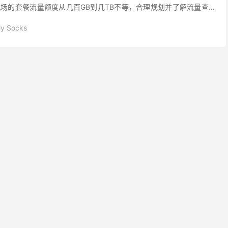
场的套餐流量额度从几百GB到几TB不等，合理规划并了解流量查询
用尽导致的服务中断。 本文将从多个...
My Socks