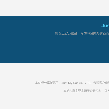
Ju
搬瓦工官方出品，专为解决网络封锁而生。
本站仅分享搬瓦工、Just My Socks、VPS、
本站内容主要来源于公开资料、官