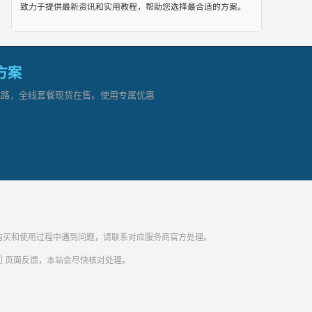
致力于提供最新资讯和实用教程，帮助您选择最合适的方案。
网方案
顶级链路，全线套餐现货在售。使用专属优惠
纷。购买和使用过程中遇到问题，请联系对应服务商官方处理。
们
页面反馈，本站会尽快核对处理。