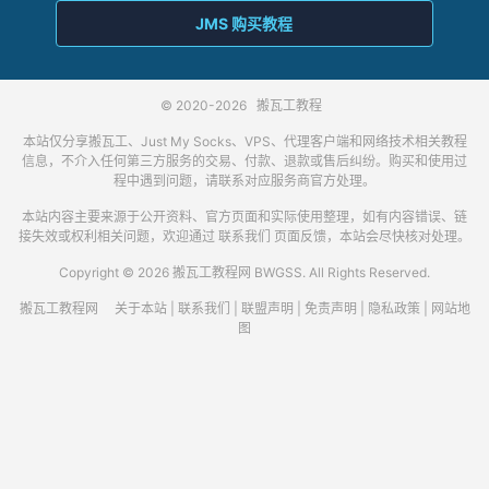
JMS 购买教程
© 2020-2026
搬瓦工教程
本站仅分享搬瓦工、Just My Socks、VPS、代理客户端和网络技术相关教程
信息，不介入任何第三方服务的交易、付款、退款或售后纠纷。购买和使用过
程中遇到问题，请联系对应服务商官方处理。
本站内容主要来源于公开资料、官方页面和实际使用整理，如有内容错误、链
接失效或权利相关问题，欢迎通过
联系我们
页面反馈，本站会尽快核对处理。
Copyright © 2026 搬瓦工教程网 BWGSS. All Rights Reserved.
搬瓦工教程网
关于本站
|
联系我们
|
联盟声明
|
免责声明
|
隐私政策
|
网站地
图