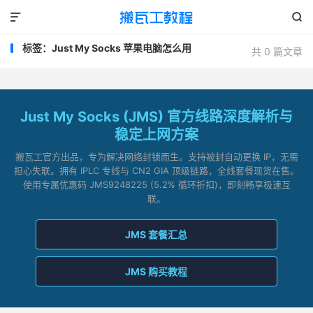


标签：Just My Socks 苹果电脑怎么用
共 0 篇文章
Just My Socks (JMS) 官方线路深度解析与
稳定上网方案
搬瓦工官方出品，专为解决网络封锁而生。支持被封自动更换 IP，无需
担心失联。拥有 IPLC 专线与 CN2 GIA 顶级链路，全线套餐现货在售。
使用专属优惠码 JMS9248225 (5.2% 循环折扣)，即刻畅享极速互
联。
JMS 套餐汇总
JMS 购买教程